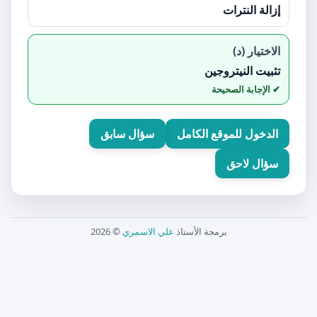
إزالة النترات
الاختيار (د)
تثبيت النيتروجين
الدخول للموقع الكامل
سؤال سابق
سؤال لاحق
برمجة الأستاذ
علي الاسمري
© 2026