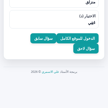
منزلق
الاختيار (د)
حُقِي
الدخول للموقع الكامل
سؤال سابق
سؤال لاحق
برمجة الأستاذ
علي الاسمري
© 2026