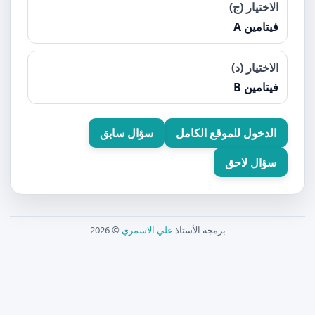
الاختيار (ج)
فيتامين A
الاختيار (د)
فيتامين B
الدخول للموقع الكامل
سؤال سابق
سؤال لاحق
برمجة الأستاذ
علي الاسمري
© 2026