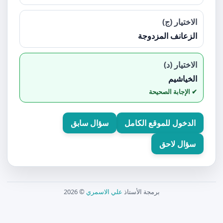
الاختيار (ج)
الزعانف المزدوجة
الاختيار (د)
الخياشيم
الدخول للموقع الكامل
سؤال سابق
سؤال لاحق
برمجة الأستاذ
علي الاسمري
© 2026