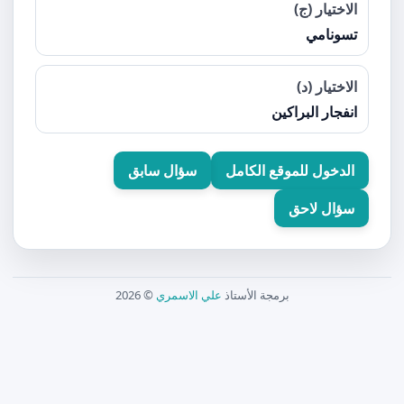
الاختيار (ج)
تسونامي
الاختيار (د)
انفجار البراكين
الدخول للموقع الكامل
سؤال سابق
سؤال لاحق
برمجة الأستاذ
علي الاسمري
© 2026