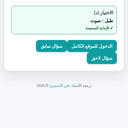
الاختيار (د)
طبل : صوت
الدخول للموقع الكامل
سؤال سابق
سؤال لاحق
برمجة الأستاذ
علي الاسمري
© 2026