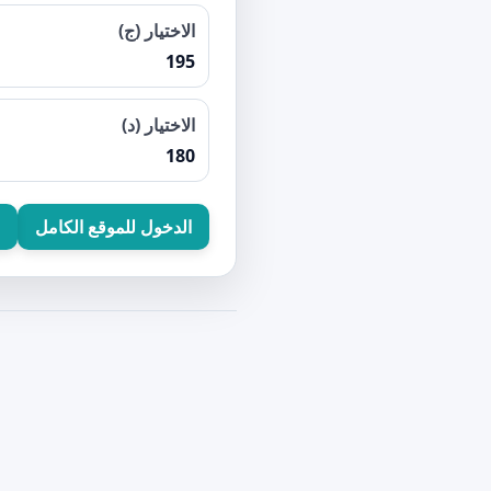
الاختيار (ج)
195
الاختيار (د)
180
الدخول للموقع الكامل