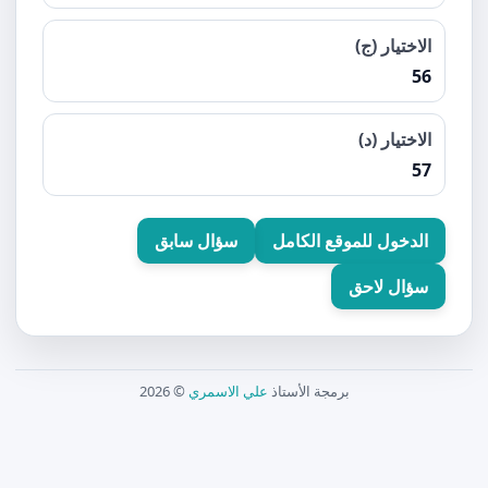
الاختيار (ج)
56
الاختيار (د)
57
الدخول للموقع الكامل
سؤال سابق
سؤال لاحق
برمجة الأستاذ
علي الاسمري
© 2026