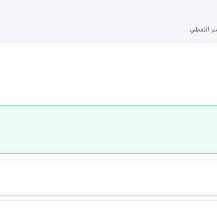
م اللفظي