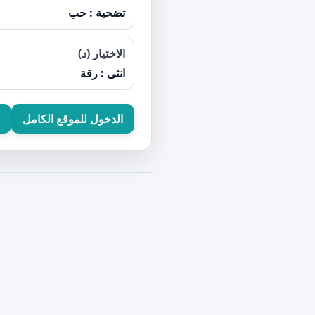
تضحية : حب
الاختيار (د)
انثى : رقة
الدخول للموقع الكامل