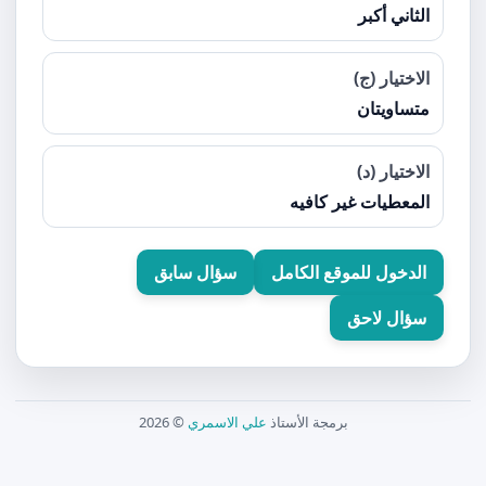
الثاني أكبر
الاختيار (ج)
متساويتان
الاختيار (د)
المعطيات غير كافيه
الدخول للموقع الكامل
سؤال سابق
سؤال لاحق
برمجة الأستاذ
علي الاسمري
© 2026