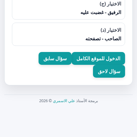
الاختيار (ج)
الرفيق - غضبت عليه
الاختيار (د)
الصاحب - تصفحته
الدخول للموقع الكامل
سؤال سابق
سؤال لاحق
برمجة الأستاذ
علي الاسمري
© 2026