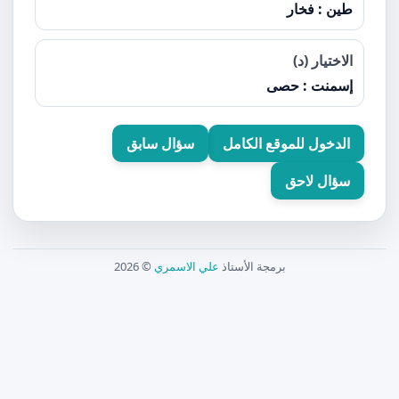
طين : فخار
الاختيار (د)
إسمنت : حصى
الدخول للموقع الكامل
سؤال سابق
سؤال لاحق
برمجة الأستاذ
علي الاسمري
© 2026