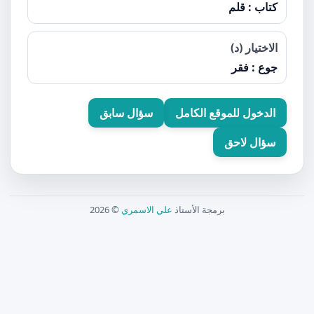
كتاب : قلم
الاختيار (د)
جوع : فقر
الدخول للموقع الكامل
سؤال سابق
سؤال لاحق
برمجة الأستاذ
علي الاسمري
© 2026