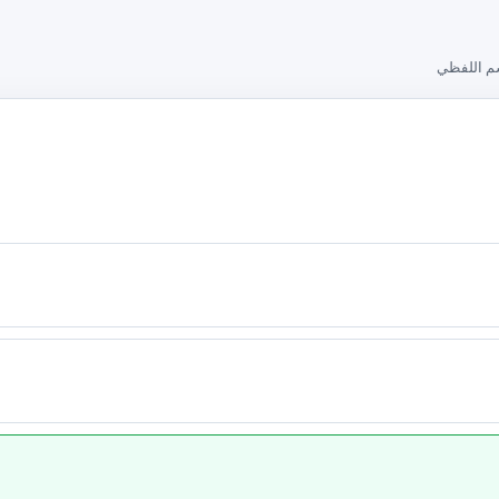
م اللفظي