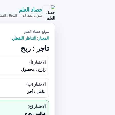
حصاد العلم
سؤال القدرات — المجال: القس
موقع حصاد العلم
المعيار: التناظر اللفظي
تاجر : ربح
الاختيار (أ)
زارع : محصول
الاختيار (ب)
عامل : أجر
الاختيار (ج)
طالب : نجاح