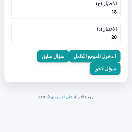
الاختيار (ج)
18
الاختيار (د)
20
الدخول للموقع الكامل
سؤال سابق
سؤال لاحق
برمجة الأستاذ
علي الاسمري
© 2026