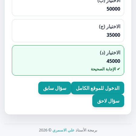
الاختيار (ب)
50000
الاختيار (ج)
35000
الاختيار (د)
45000
الدخول للموقع الكامل
سؤال سابق
سؤال لاحق
برمجة الأستاذ
علي الاسمري
© 2026