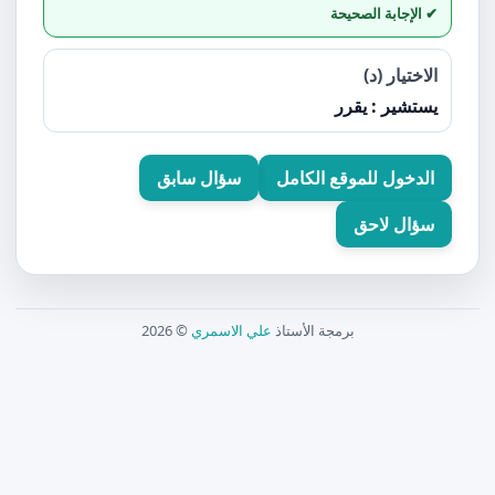
الاختيار (د)
يستشير : يقرر
الدخول للموقع الكامل
سؤال سابق
سؤال لاحق
برمجة الأستاذ
علي الاسمري
© 2026