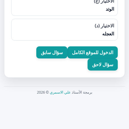
الاختيار (ج)
الوتد
الاختيار (د)
العجله
الدخول للموقع الكامل
سؤال سابق
سؤال لاحق
برمجة الأستاذ
علي الاسمري
© 2026