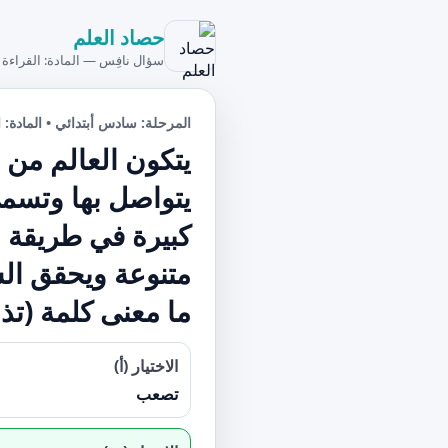
حصاد العلم
سؤال نافِس — المادة: القراءة
المرحلة: سادس أبتدائي • المادة: ا
يتكون العالم من 
يتواصل بها وتسم
كبيرة في طريقة ال
متنوعة ويحقق ال
ما معنى كلمة (تذ
الاختيار (أ)
تصعب