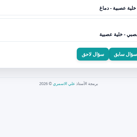
لية عصبية - دماغ
صبي - خلية عصبية
سؤال سابق
سؤال لاحق
برمجة الأستاذ
علي الاسمري
© 2026