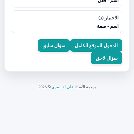
اسم - فعل
الاختيار (د)
اسم - صفة
الدخول للموقع الكامل
سؤال سابق
سؤال لاحق
برمجة الأستاذ
علي الاسمري
© 2026