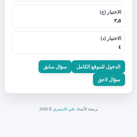
الاختيار (ج)
٣٫٥
الاختيار (د)
٤
الدخول للموقع الكامل
سؤال سابق
سؤال لاحق
برمجة الأستاذ
علي الاسمري
© 2026