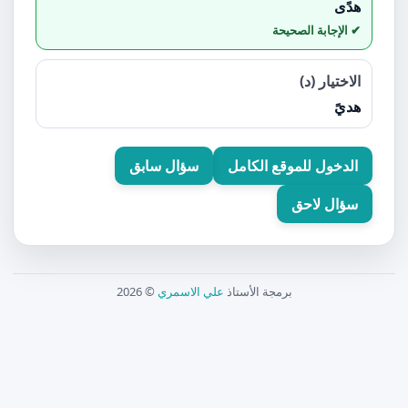
هدًى
الاختيار (د)
هديً
الدخول للموقع الكامل
سؤال سابق
سؤال لاحق
برمجة الأستاذ
علي الاسمري
© 2026