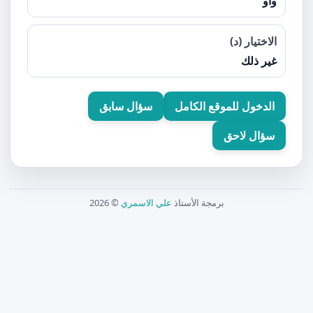
واو
الاختيار (د)
غير ذلك
الدخول للموقع الكامل
سؤال سابق
سؤال لاحق
برمجة الأستاذ
علي الاسمري
© 2026