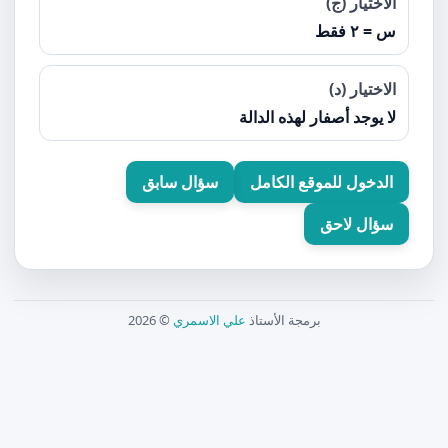
الاختيار (ج)
س = ٢ فقط
الاختيار (د)
لا يوجد أصفار لهذه الدالة
الدخول للموقع الكامل
سؤال سابق
سؤال لاحق
برمجة الأستاذ
علي الاسمري
© 2026