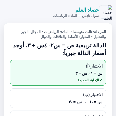
حصاد العلم
سؤال نافِس — المادة: الرياضيات
المرحلة: ثالث متوسط • المادة: الرياضيات • المجال: الجبر
والتحليل • المعيار: الأنماط والعلاقات والدوال
الدالة تربيعية ص = س٢- ٤س + ٣، أوجد
أصفار الدالة جبرياً:
الاختيار (أ)
س = ١ ، س = ٣
الاختيار (ب)
س = -١ ، س = -٣