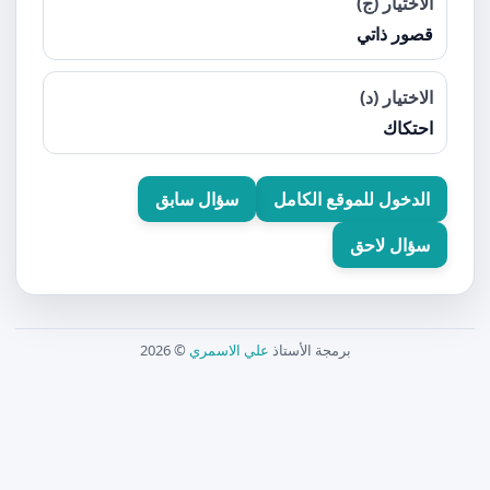
الاختيار (ج)
قصور ذاتي
الاختيار (د)
احتكاك
الدخول للموقع الكامل
سؤال سابق
سؤال لاحق
برمجة الأستاذ
علي الاسمري
© 2026